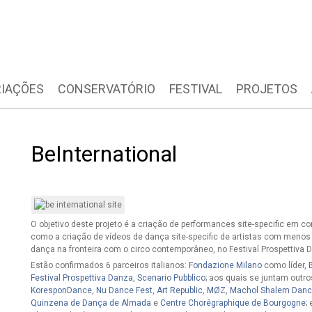
IAÇÕES
CONSERVATÓRIO
FESTIVAL
PROJETOS
BeInternational
O objetivo deste projeto é a criação de performances site-specific em c
como a criação de vídeos de dança site-specific de artistas com menos 
dança na fronteira com o circo contemporâneo, no Festival Prospettiva 
Estão confirmados 6 parceiros italianos:
Fondazione Milano
como líder,
Festival Prospettiva Danza
,
Scenario Pubblico
; aos quais se juntam outro
KoresponDance
,
Nu Dance Fest
,
Art Republic
,
MØZ
,
Machol Shalem Dan
Quinzena de Dança de Almada
e
Centre Chorégraphique de Bourgogne
;