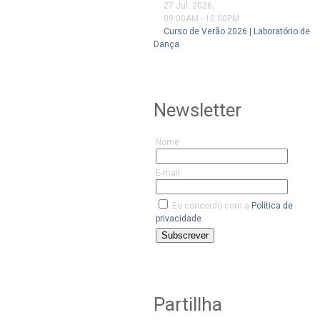
27 Jul. 2026
;
09:00AM
-
10:00PM
Curso de Verão 2026 | Laboratório de
Dança
Newsletter
Nome
E-mail
Eu concordo com a
Política de
privacidade
Subscrever
Partillha