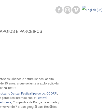
APOIOS E PARCEIROS
ontextos urbanos e naturalísticos, assim
de 35 anos, a que se junta a exploração da
Danza Teatro.
Bolzano Danza
,
Festival Ipercorpo
,
COORPI
,
s parceiros internacionais:
Festival
ce House
, Companhia de Dança de Almada /
 envolvendo 7 áreas geográficas: República