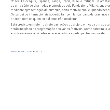
Checa, Eslováquia, Espanha, França, Grécia, Israel e Portugal. Os artist
de uma série de chamadas promovidas pela Fondazione Milano, entre 
mediante apresentação de currículo, carta motivacional e, quando neces
Os parceiros internacionais poderão também lançar candidaturas, nos s
artistas com os quais os italianos irão colaborar.
Está previsto um retorno direto das ações do projeto em cada um dos ter
serão incluídas na programação dos vários festivais. Como parceira, 
envolver-se nas atividades e receber artistas participantes no projeto.
FaLang translation system by Faboba