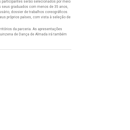
as participantes serão selecionados por meio
os seus graduados com menos de 35 anos,
sário, dossier de trabalhos coreográficos.
eus próprios países, com vista à seleção de
ritórios da parceria. As apresentações
a Quinzena de Dança de Almada irá também