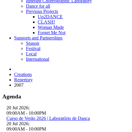
Itinerant Choreographic Laboratory
Dance for all
Previous Projects
Up2DANCE
CLASH!
Woman Made
Forget Me Not
Supports and Partnerships
Season
Festival
Local
International
Creations
Repertory
2007
Agenda
20 Jul 2026
;
09:00AM
-
10:00PM
Curso de Verão 2026 | Laboratório de Dança
20 Jul 2026
;
09:00AM
-
10:00PM