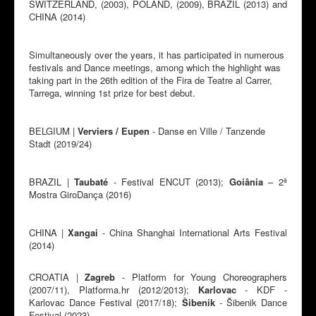
SWITZERLAND, (2003), POLAND, (2009), BRAZIL (2013) and
CHINA (2014)
Simultaneously over the years, it has participated in numerous
festivals and Dance meetings, among which the highlight was
taking part in the 26th edition of the Fira de Teatre al Carrer,
Tarrega, winning 1st prize for best debut.
BELGIUM |
Verviers / Eupen
- Danse en Ville / Tanzende
Stadt (2019/24)
BRAZIL |
Taubaté
- Festival ENCUT (2013);
Goiânia
– 2ª
Mostra GiroDança (2016)
CHINA |
Xangai
- China Shanghai International Arts Festival
(2014)
CROATIA |
Zagreb
- Platform for Young Choreographers
(2007/11), Platforma.hr (2012/2013);
Karlovac
- KDF -
Karlovac Dance Festival (2017/18);
Šibenik
- Šibenik Dance
Festival (2023)