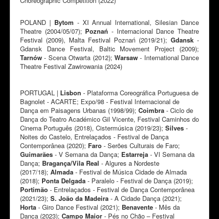
Choreographic Competition (2022)
POLAND |
Bytom
- XI Annual International, Silesian Dance
Theatre (2004/05/07);
Poznań
- Internacional Dance Theatre
Festival (2009), Malta Festival Poznań (2019/21);
Gdansk
-
Gdansk Dance Festival, Baltic Movement Project (2009);
Tarnów
- Scena Otwarta (2012);
Warsaw
- International Dance
Theatre Festival Zawirowania (2024)
PORTUGAL |
Lisbon
- Plataforma Coreográfica Portuguesa de
Bagnolet - ACARTE; Expo/98 - Festival Internacional de
Dança em Paisagens Urbanas (1998/99);
Coimbra
- Ciclo de
Dança do Teatro Académico Gil Vicente, Festival Caminhos do
Cinema Português (2018), Cistermúsica (2019/23);
Silves
-
Noites do Castelo, Entrelaçados - Festival de Dança
Contemporânea (2020);
Faro
- Serões Culturais de Faro;
Guimarães
- V Semana da Dança;
Estarreja
- VI Semana da
Dança;
Bragança/Vila Real
- Algures a Nordeste
(2017/18);
Almada
- Festival de Música Cidade de Almada
(2018);
Ponta Delgada
- Paralelo - Festival de Dança (2019);
Portimão
- Entrelaçados - Festival de Dança Contemporânea
(2021/23);
S. João da Madeira
- A Cidade Dança (2021);
Horta
- Giro Dance Festival (2021);
Benavente
- Mês da
Dança (2023);
Campo Maior
- Pés no Chão – Festival