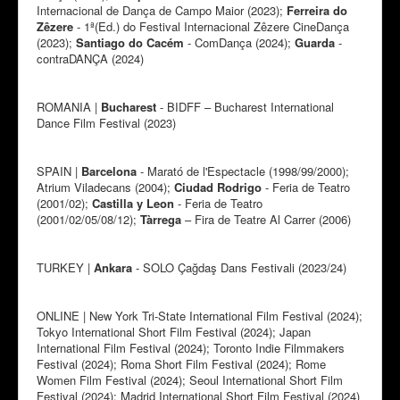
Internacional de Dança de Campo Maior (2023);
Ferreira do
Zêzere
- 1ª(Ed.) do Festival Internacional Zêzere CineDança
(2023);
Santiago do Cacém
- ComDança (2024);
Guarda
-
contraDANÇA (2024)
ROMANIA |
Bucharest
- BIDFF – Bucharest International
Dance Film Festival (2023)
SPAIN |
Barcelona
- Marató de l'Espectacle (1998/99/2000);
Atrium Viladecans (2004);
Ciudad Rodrigo
- Feria de Teatro
(2001/02);
Castilla y Leon
- Feria de Teatro
(2001/02/05/08/12);
Tàrrega
– Fira de Teatre Al Carrer (2006)
TURKEY |
Ankara
- SOLO Çağdaş Dans Festivali (2023/24)
ONLINE | New York Tri-State International Film Festival (2024);
Tokyo International Short Film Festival (2024); Japan
International Film Festival (2024); Toronto Indie Filmmakers
Festival (2024); Roma Short Film Festival (2024); Rome
Women Film Festival (2024); Seoul International Short Film
Festival (2024); Madrid International Short Film Festival (2024)