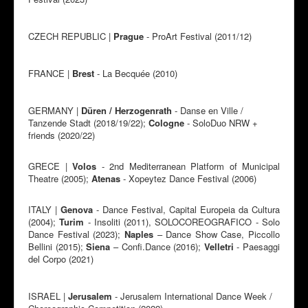
CZECH REPUBLIC |
Prague
- ProArt Festival (2011/12)
FRANCE |
Brest
- La Becquée (2010)
GERMANY |
Düren / Herzogenrath
- Danse en Ville /
Tanzende Stadt (2018/19/22);
Cologne
- SoloDuo NRW +
friends (2020/22)
GRECE |
Volos
- 2nd Mediterranean Platform of Municipal
Theatre (2005);
Atenas
- Xopeytez Dance Festival (2006)
ITALY |
Genova
- Dance Festival, Capital Europeia da Cultura
(2004);
Turim
- Insoliti (2011), SOLOCOREOGRAFICO - Solo
Dance Festival (2023);
Naples
– Dance Show Case, Piccollo
Bellini (2015);
Siena
– Confi.Dance (2016);
Velletri
- Paesaggi
del Corpo (2021)
ISRAEL |
Jerusalem
- Jerusalem International Dance Week /